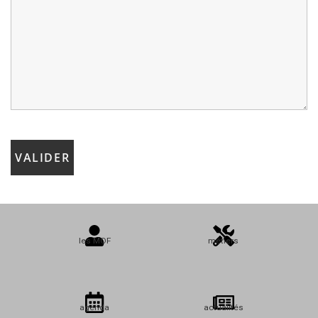
les MOF
métiers
agenda
actualités