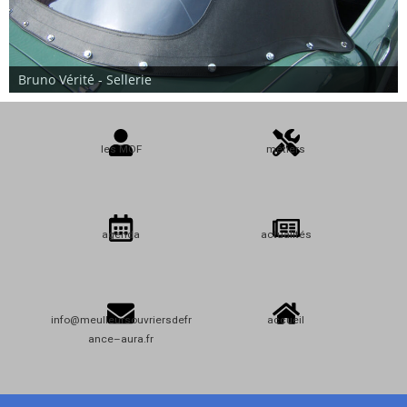
Bruno Vérité - Sellerie
les MOF
métiers
agenda
actualités
info@meulleursouvriersdefr
accueil
ance–aura.fr