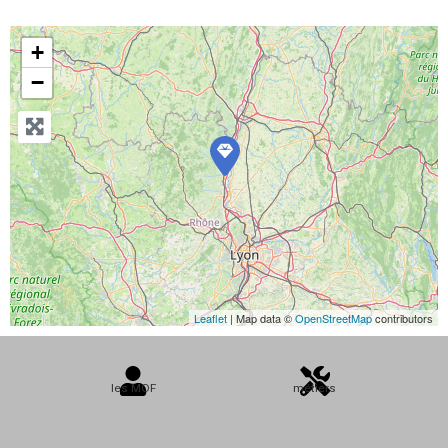
+
−
Leaflet
| Map data ©
OpenStreetMap
contributors
les MOF
métiers