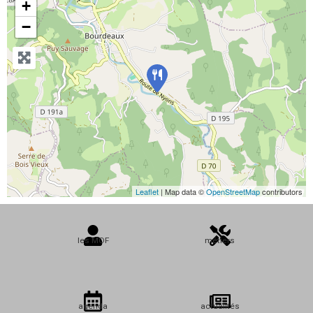
+
−
Leaflet
| Map data ©
OpenStreetMap
contributors
les MOF
métiers
agenda
actualités