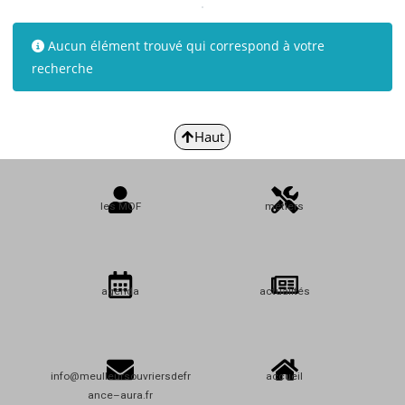
Aucun élément trouvé qui correspond à votre
recherche
Haut
les MOF
métiers
agenda
actualités
info@meulleursouvriersdefr
accueil
ance–aura.fr