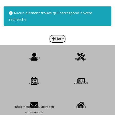
Aucun élément trouvé qui correspond à votre
recherche
Haut
les MOF
métiers
agenda
actualités
info@meulleursouvriersdefr
accueil
ance–aura.fr