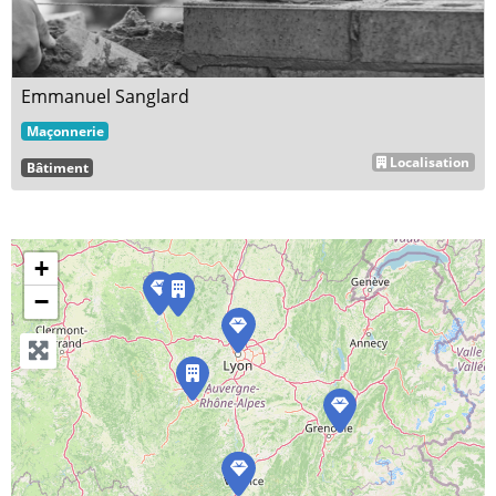
Emmanuel Sanglard
Maçonnerie
Localisation
Bâtiment
+
−