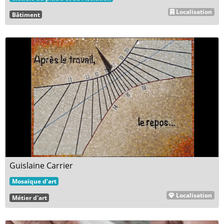
Localisation
Bâtiment
Guislaine Carrier
Mosaïque d’art
Localisation
Métier d'art