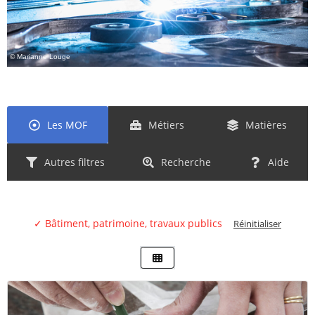
© Marianne Louge
Les MOF
Métiers
Matières
Autres filtres
Recherche
Aide
✓ Bâtiment, patrimoine, travaux publics
Réinitialiser