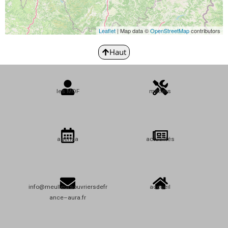
Leaflet
| Map data ©
OpenStreetMap
contributors
Haut
les MOF
métiers
agenda
actualités
info@meulleursouvriersdefr
accueil
ance–aura.fr