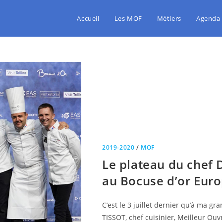
Accueil
Les MOF
Métiers
Agenda
2019-2020
/
MOF
Le plateau du chef 
au Bocuse d’or Eur
C’est le 3 juillet dernier qu’à ma gr
TISSOT, chef cuisinier, Meilleur Ou