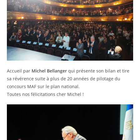
Accueil par
Michel Bellanger
qui présente son bilan et tire
sa révérence suite à plus de 20 années de pilotage du
concours MAF sur le plan national.
Toutes nos félicitations cher Michel !