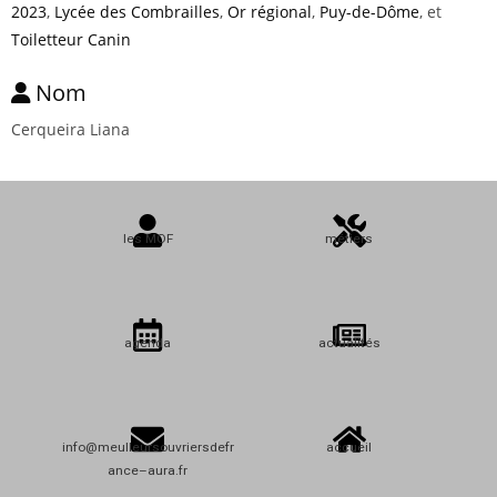
2023
,
Lycée des Combrailles
,
Or régional
,
Puy-de-Dôme
, et
Toiletteur Canin
Nom
Cerqueira Liana
les MOF
métiers
agenda
actualités
info@meulleursouvriersdefr
accueil
ance–aura.fr