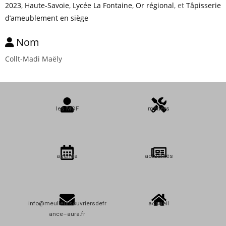
2023
,
Haute-Savoie
,
Lycée La Fontaine
,
Or régional
, et
Tâpisserie
d’ameublement en siège
Nom
Collt-Madi Maëly
les MOF
métiers
agenda
actualités
info@meulleursouvriersdefr
accueil
ance–aura.fr