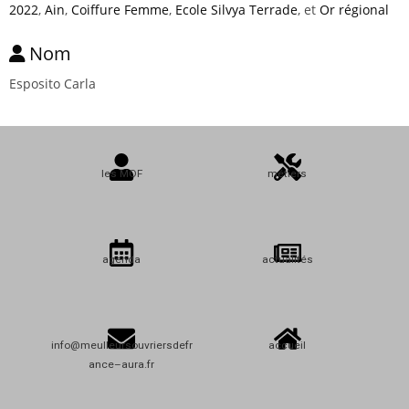
2022
,
Ain
,
Coiffure Femme
,
Ecole Silvya Terrade
, et
Or régional
Nom
Esposito Carla
les MOF
métiers
agenda
actualités
info@meulleursouvriersdefr
accueil
ance–aura.fr