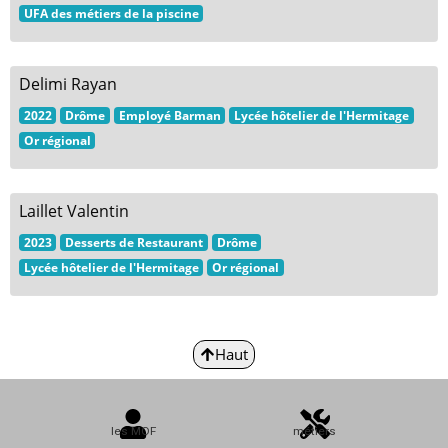
UFA des métiers de la piscine
Delimi Rayan
2022
Drôme
Employé Barman
Lycée hôtelier de l'Hermitage
Or régional
Laillet Valentin
2023
Desserts de Restaurant
Drôme
Lycée hôtelier de l'Hermitage
Or régional
Haut
les MOF
métiers