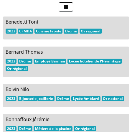
Benedetti Toni
2023
CFMDA
Cuisine Froide
Drôme
Or régional
Bernard Thomas
2023
Drôme
Employé Barman
Lycée hôtelier de l'Hermitage
Or régional
Boivin Nilo
2023
Bijouterie Joaillerie
Drôme
Lycée Amblard
Or national
Bonnaffoux Jérémie
2023
Drôme
Métiers de la piscine
Or régional