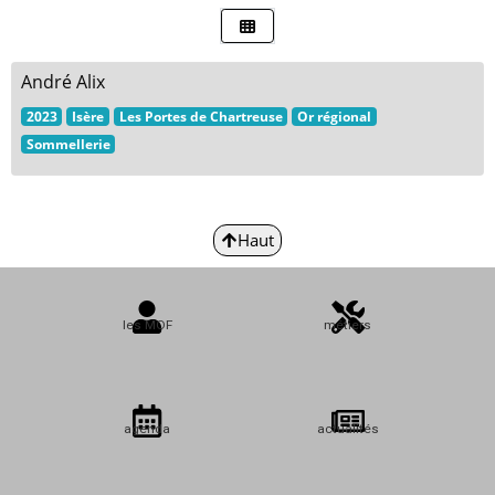
André Alix
2023
Isère
Les Portes de Chartreuse
Or régional
Sommellerie
Haut
les MOF
métiers
agenda
actualités