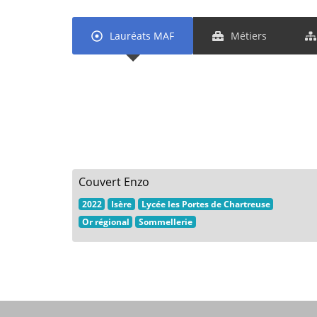
Lauréats MAF
Métiers
Couvert Enzo
2022
Isère
Lycée les Portes de Chartreuse
Or régional
Sommellerie