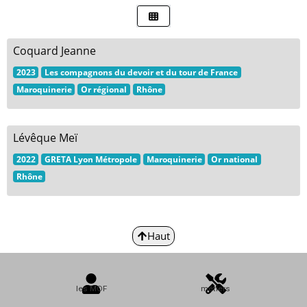
Coquard Jeanne
2023
Les compagnons du devoir et du tour de France
Maroquinerie
Or régional
Rhône
Lévêque Meï
2022
GRETA Lyon Métropole
Maroquinerie
Or national
Rhône
Haut
les MOF
métiers