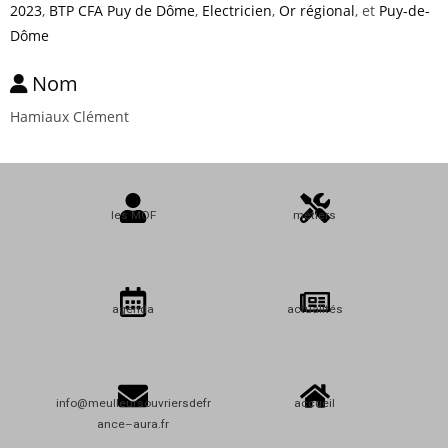
2023
,
BTP CFA Puy de Dôme
,
Electricien
,
Or régional
, et
Puy-de-
Dôme
Nom
Hamiaux Clément
les MOF
métiers
agenda
actualités
info@meulleursouvriersdefr
accueil
ance–aura.fr