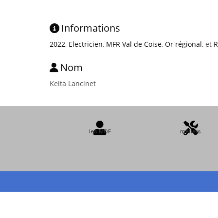
Informations
2022
,
Electricien
,
MFR Val de Coise
,
Or régional
, et
R
Nom
Keita Lancinet
les MOF
métiers