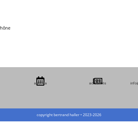
hône
agenda
actualités
info
copyright bertrand haller • 2023-2026