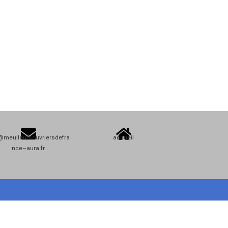
@meulleursouvriersdefra
accueil
nce–aura.fr