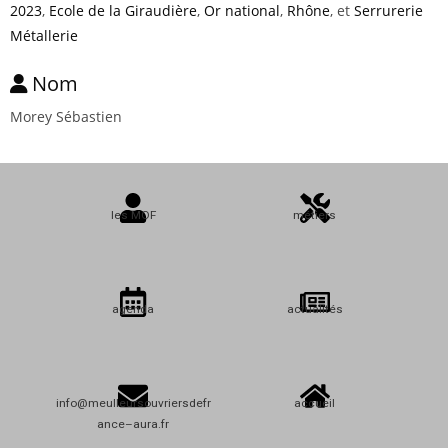
2023
,
Ecole de la Giraudière
,
Or national
,
Rhône
, et
Serrurerie
Métallerie
Nom
Morey Sébastien
les MOF
métiers
agenda
actualités
info@meulleursouvriersdefr
accueil
ance–aura.fr