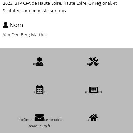
2023
,
BTP CFA de Haute-Loire
,
Haute-Loire
,
Or régional
, et
Sculpteur ornemaniste sur bois
Nom
Van Den Berg Marthe
les MOF
métiers
agenda
actualités
info@meulleursouvriersdefr
accueil
ance–aura.fr