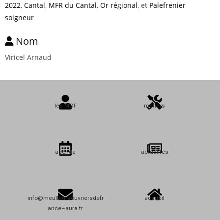
2022
,
Cantal
,
MFR du Cantal
,
Or régional
, et
Palefrenier
soigneur
Nom
Viricel Arnaud
les MOF
métiers
agenda
actualités
info@meulleursouvriersdefr
accueil
ance–aura.fr