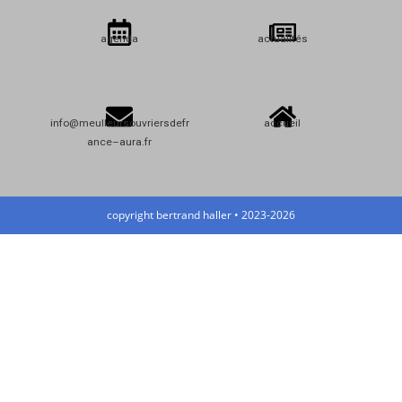
agenda
actualités
info@meulleursouvriersdefr
accueil
ance–aura.fr
copyright bertrand haller • 2023-2026