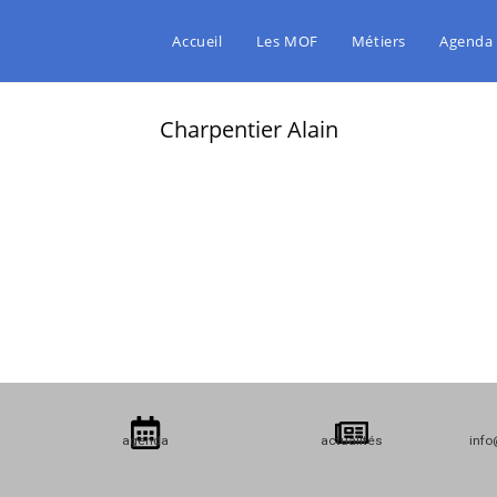
Accueil
Les MOF
Métiers
Agenda
Charpentier Alain
agenda
actualités
info