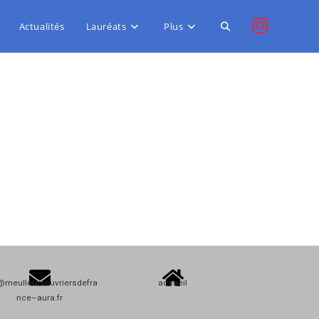
Actualités
Lauréats
Plus
@meulleursouvriersdefra
accueil
nce–aura.fr