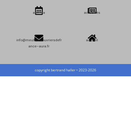
agenda
actualités
info@meulleursouvriersdefr
accueil
ance–aura.fr
copyright bertrand haller • 2023-2026