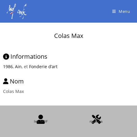
Menu
Colas Max
Informations
1986
,
Ain
, et
Fonderie d’art
Nom
Colas Max
les MOF
métiers