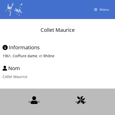
Menu
Collet Maurice
Informations
1961
,
Coiffure dame
, et
Rhône
Nom
Collet Maurice
les MOF
métiers