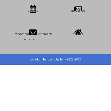
agenda
actualités
info@meulleursouvriersdefr
accueil
ance–aura.fr
copyright bertrand haller • 2023-2026