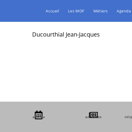
Accueil
Les MOF
Métiers
Agenda
Ducourthial Jean-Jacques
agenda
actualités
info