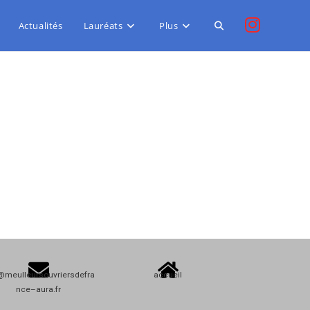
Actualités
Lauréats
Plus
@meulleursouvriersdefra
accueil
nce–aura.fr