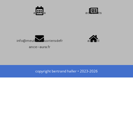
agenda
actualités
info@meulleursouvriersdefr
accueil
ance–aura.fr
copyright bertrand haller • 2023-2026