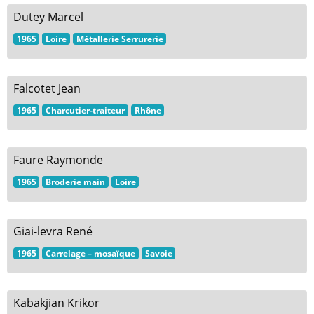
Dutey Marcel
1965
Loire
Métallerie Serrurerie
Falcotet Jean
1965
Charcutier-traiteur
Rhône
Faure Raymonde
1965
Broderie main
Loire
Giai-levra René
1965
Carrelage – mosaïque
Savoie
Kabakjian Krikor