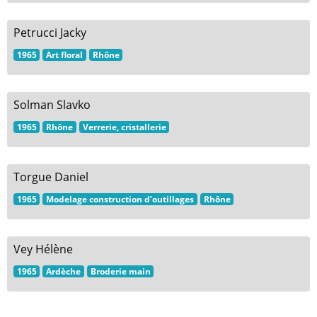
Petrucci Jacky
1965
Art floral
Rhône
Solman Slavko
1965
Rhône
Verrerie, cristallerie
Torgue Daniel
1965
Modelage construction d’outillages
Rhône
Vey Hélène
1965
Ardèche
Broderie main