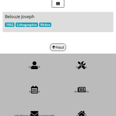
Belouze Joseph
1952
Lithographie
Rhône
Haut
les MOF
métiers
agenda
actualités
info@meulleursouvriersdefr
accueil