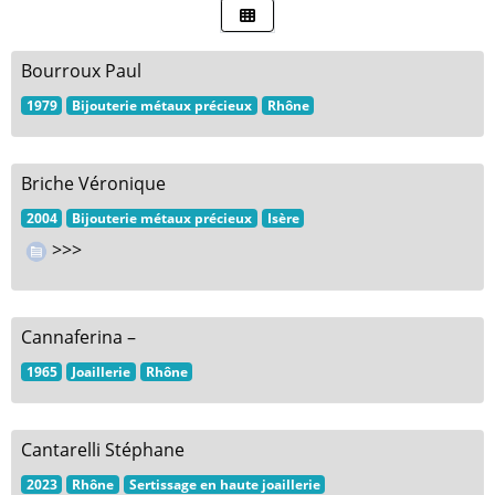
Bourroux Paul
1979
Bijouterie métaux précieux
Rhône
Briche Véronique
2004
Bijouterie métaux précieux
Isère
>>>
Cannaferina –
1965
Joaillerie
Rhône
Cantarelli Stéphane
2023
Rhône
Sertissage en haute joaillerie