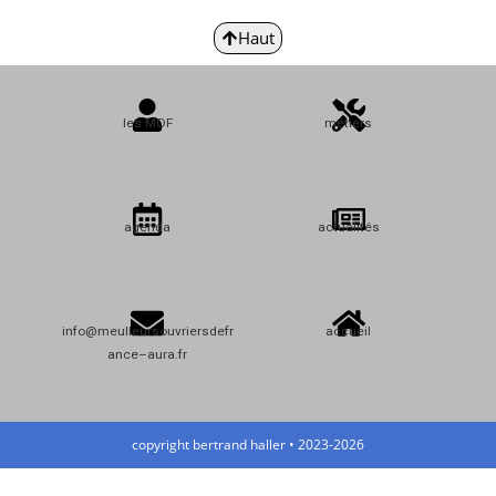
Haut
les MOF
métiers
agenda
actualités
info@meulleursouvriersdefr
accueil
ance–aura.fr
copyright bertrand haller • 2023-2026