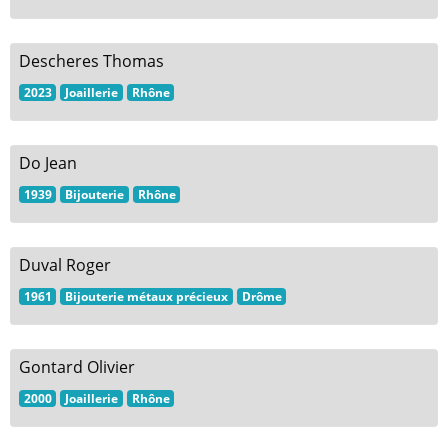
Descheres Thomas
2023
Joaillerie
Rhône
Do Jean
1939
Bijouterie
Rhône
Duval Roger
1961
Bijouterie métaux précieux
Drôme
Gontard Olivier
2000
Joaillerie
Rhône