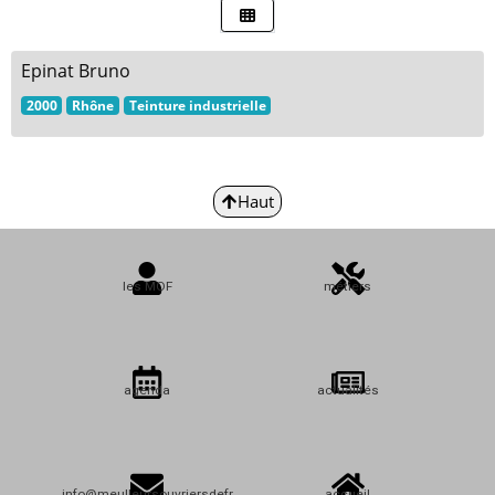
Epinat Bruno
2000
Rhône
Teinture industrielle
Haut
les MOF
métiers
agenda
actualités
info@meulleursouvriersdefr
accueil