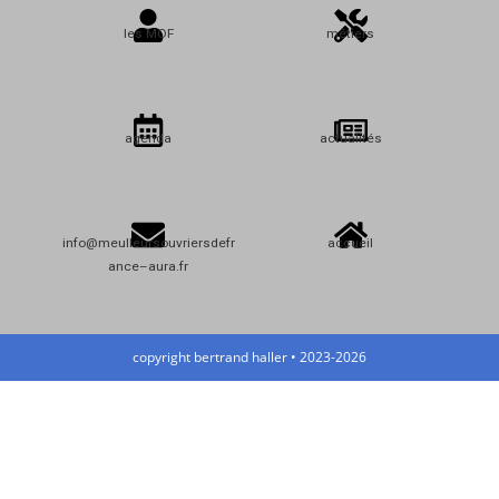
les MOF
métiers
agenda
actualités
info@meulleursouvriersdefr
accueil
ance–aura.fr
copyright bertrand haller • 2023-2026