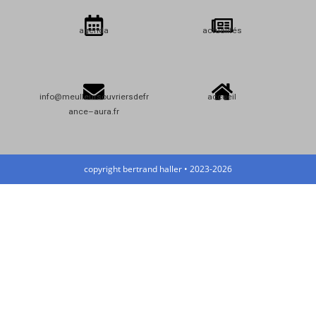
agenda
actualités
info@meulleursouvriersdefr
accueil
ance–aura.fr
copyright bertrand haller • 2023-2026