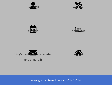
les MOF
métiers
agenda
actualités
info@meulleursouvriersdefr
accueil
ance–aura.fr
copyright bertrand haller • 2023-2026