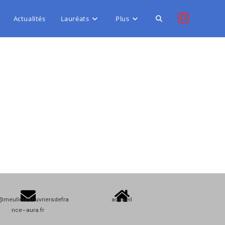
Actualités
Lauréats
Plus
@meulleursouvriersdefra
accueil
nce–aura.fr