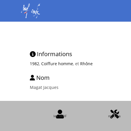
Informations
1982
,
Coiffure homme
, et
Rhône
Nom
Magat Jacques
les MOF
métiers