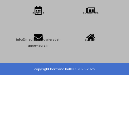
agenda
actualités
info@meulleursouvriersdefr
accueil
ance–aura.fr
copyright bertrand haller • 2023-2026