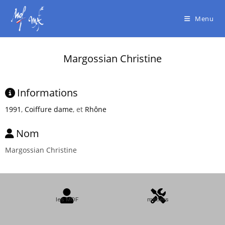
Menu
Margossian Christine
Informations
1991
,
Coiffure dame
, et
Rhône
Nom
Margossian Christine
les MOF
métiers