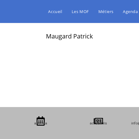
Accueil
Les MOF
Métiers
Agenda
Maugard Patrick
agenda
actualités
info