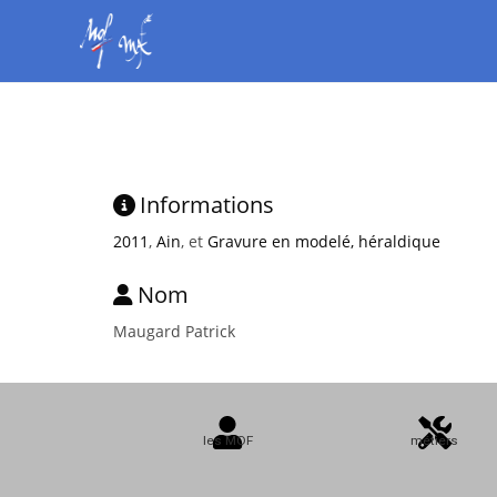
Informations
2011
,
Ain
, et
Gravure en modelé, héraldique
Nom
Maugard Patrick
les MOF
métiers