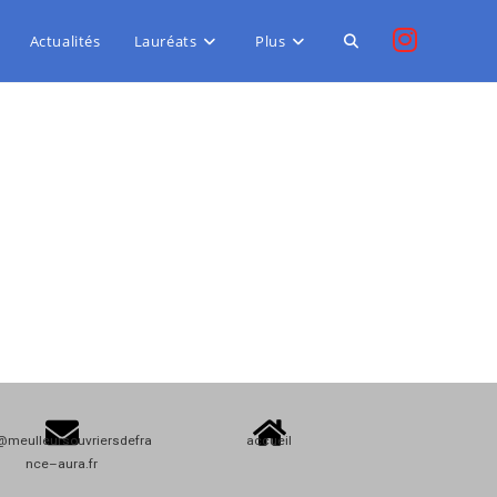
Actualités
Lauréats
Plus
@meulleursouvriersdefra
accueil
nce–aura.fr