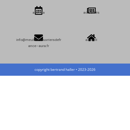
agenda
actualités
info@meulleursouvriersdefr
accueil
ance–aura.fr
copyright bertrand haller • 2023-2026