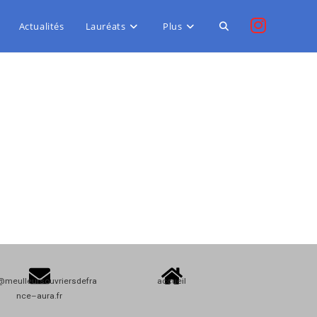
Actualités
Lauréats
Plus
@meulleursouvriersdefra
accueil
nce–aura.fr