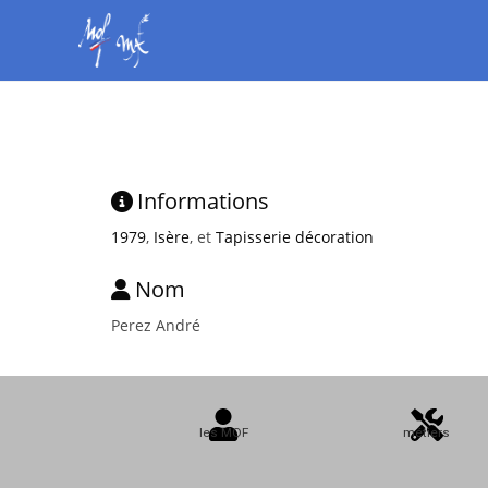
Informations
1979
,
Isère
, et
Tapisserie décoration
Nom
Perez André
les MOF
métiers