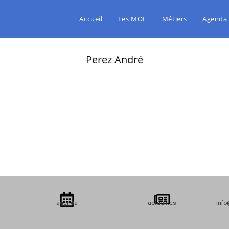
Accueil
Les MOF
Métiers
Agenda
Perez André
agenda
actualités
info