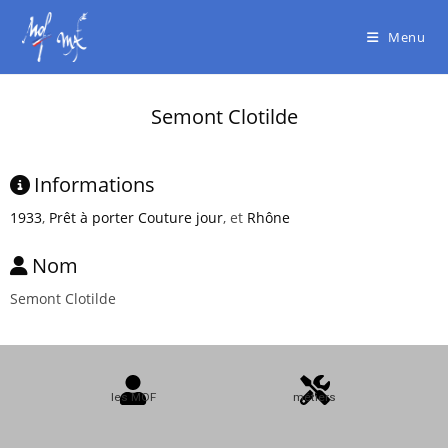
Menu
Semont Clotilde
Informations
1933
,
Prêt à porter Couture jour
, et
Rhône
Nom
Semont Clotilde
les MOF
métiers