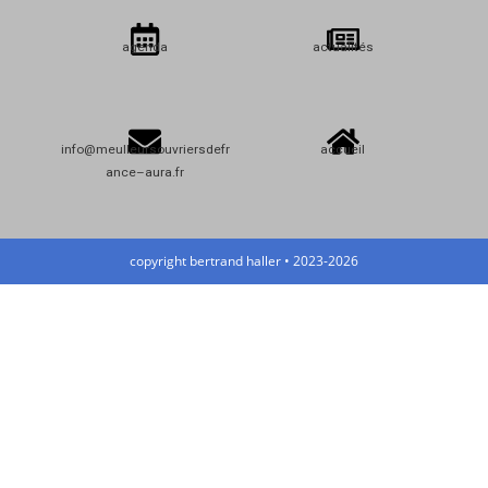
agenda
actualités
info@meulleursouvriersdefr
accueil
ance–aura.fr
copyright bertrand haller • 2023-2026