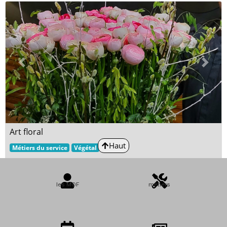
Previous
Next
Art floral
Haut
Métiers du service
Végétal
les MOF
métiers