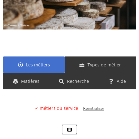
© Clément Sirieys
Les métiers
Types de métier
Matières
Recherche
Aide
✓ métiers du service
Réinitialiser