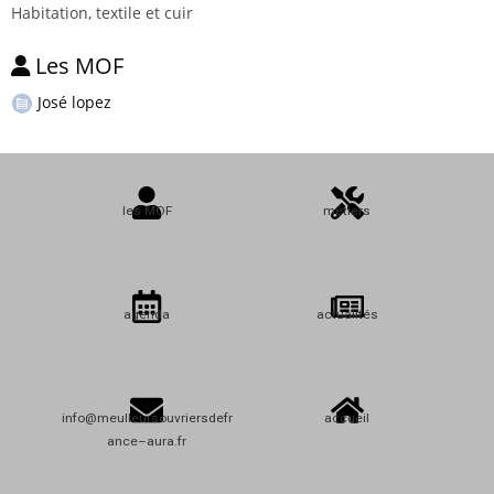
Habitation, textile et cuir
Les MOF
José lopez
les MOF
métiers
agenda
actualités
info@meulleursouvriersdefr
accueil
ance–aura.fr