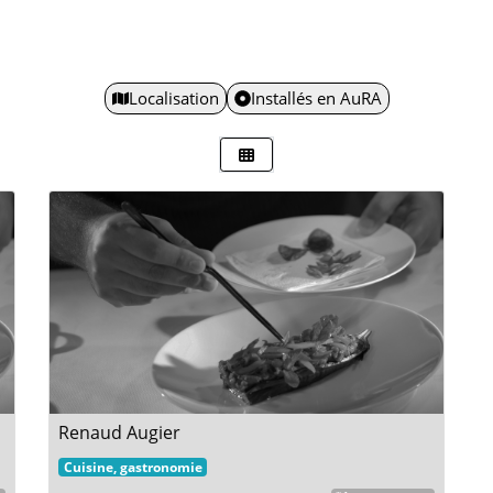
Localisation
Installés en AuRA
Renaud Augier
Cuisine, gastronomie