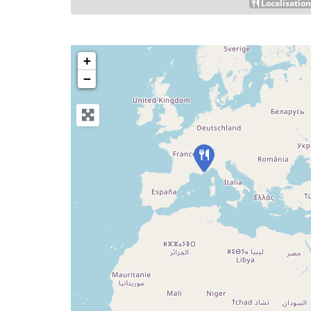
Localisatio
+
−