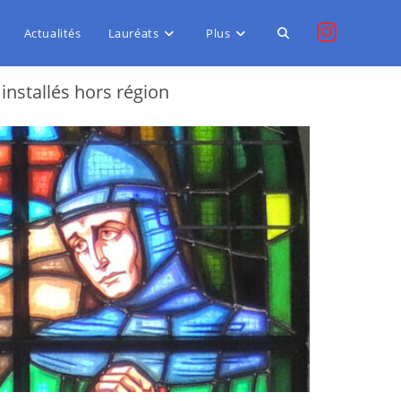
Actualités
Lauréats
Plus
nstallés hors région