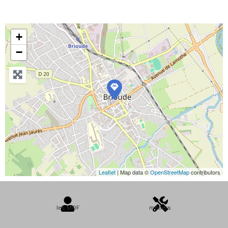
+
−
Leaflet
| Map data ©
OpenStreetMap
contributors
les MOF
métiers