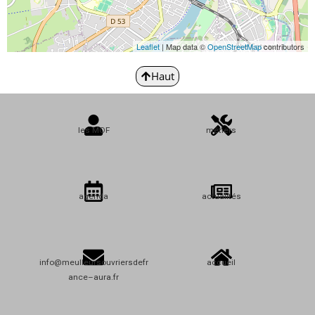
Leaflet
| Map data ©
OpenStreetMap
contributors
Haut
les MOF
métiers
agenda
actualités
info@meulleursouvriersdefr
accueil
ance–aura.fr