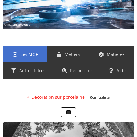
© Marianne Louge
Les MOF
Métiers
Matières
Autres filtres
Recherche
Aide
✓ Décoration sur porcelaine
Réinitialiser