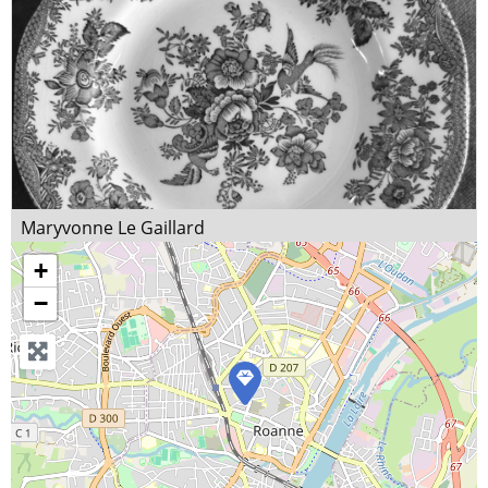
Maryvonne Le Gaillard
Décoration sur porcelaine
+
Localisation
Métier d'art
−