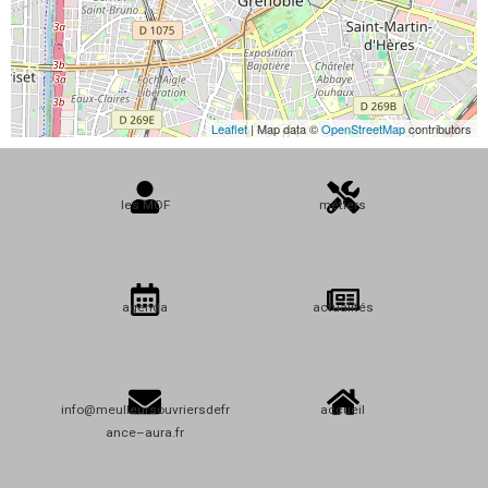
Leaflet
| Map data ©
OpenStreetMap
contributors
les MOF
métiers
agenda
actualités
info@meulleursouvriersdefr
accueil
ance–aura.fr