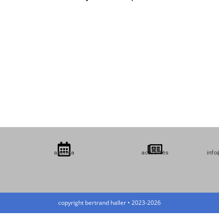
agenda
actualités
info
copyright bertrand haller • 2023-2026