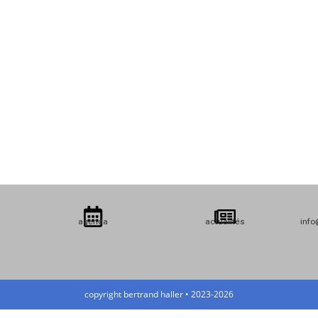
agenda
actualités
info
copyright bertrand haller • 2023-2026