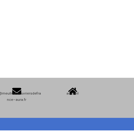
@meulleursouvriersdefra
accueil
nce–aura.fr