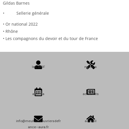
Gildas Barnes
•
Sellerie générale
• Or national 2022
• Rhône
• Les compagnons du devoir et du tour de France
les MOF
métiers
agenda
actualités
info@meulleursouvriersdefr
accueil
ance–aura.fr