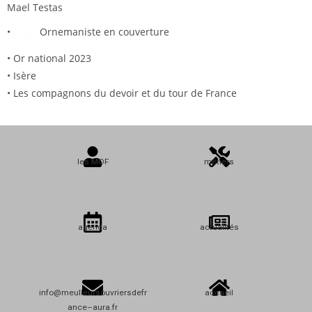
Mael Testas
•
Ornemaniste en couverture
• Or national 2023
• Isère
• Les compagnons du devoir et du tour de France
les MOF
métiers
agenda
actualités
info@meulleursouvriersdefr
accueil
ance–aura.fr